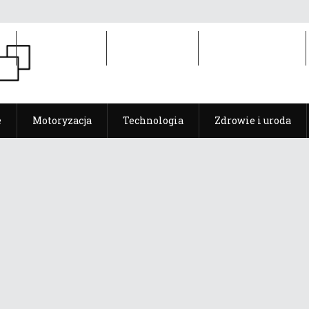
e
Motoryzacja
Technologia
Zdrowie i uroda
e
Motoryzacja
Technologia
Zdrowie i uroda