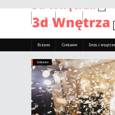
Biznes
Ciekawe
Dom i wnętrz
Biznes
Ciekawe
Dom i wnętrz
Ciekawe