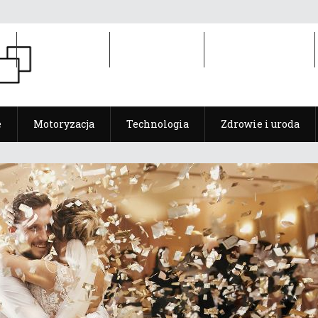
e
Motoryzacja
Technologia
Zdrowie i uroda
e
Motoryzacja
Technologia
Zdrowie i uroda