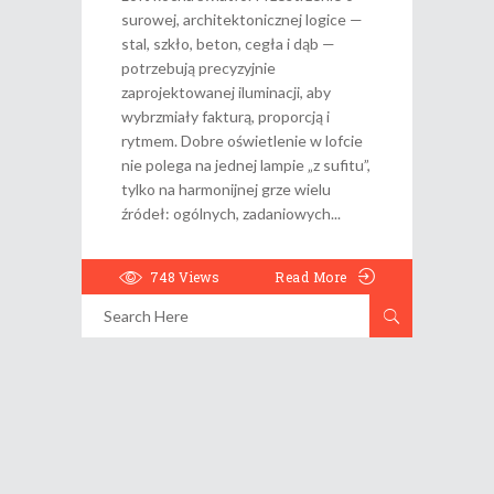
surowej, architektonicznej logice —
stal, szkło, beton, cegła i dąb —
potrzebują precyzyjnie
zaprojektowanej iluminacji, aby
wybrzmiały fakturą, proporcją i
rytmem. Dobre oświetlenie w lofcie
nie polega na jednej lampie „z sufitu”,
tylko na harmonijnej grze wielu
źródeł: ogólnych, zadaniowych
748
Views
Read More