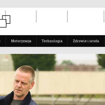
e
Motoryzacja
Technologia
Zdrowie i uroda
e
Motoryzacja
Technologia
Zdrowie i uroda