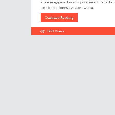
które mogą znajdować się w ściekach. Sita do o
się do określonego zastosowania.
Continue Reading
1979
Views