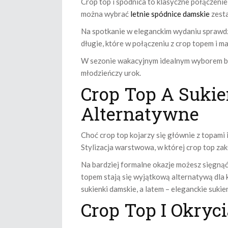
Crop top i spódnica to klasyczne połączenie,
można wybrać
letnie spódnice damskie
zesta
Na spotkanie w eleganckim wydaniu sprawdz
długie, które w połączeniu z crop topem i m
W sezonie wakacyjnym idealnym wyborem będą
młodzieńczy urok.
Crop Top A Sukien
Alternatywne
Choć crop top kojarzy się głównie z topami i
Stylizacja warstwowa, w której crop top zak
Na bardziej formalne okazje możesz sięgną
topem stają się wyjątkową alternatywą dla 
sukienki damskie, a latem – eleganckie sukien
Crop Top I Okryc