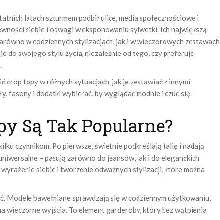
tatnich latach szturmem podbił ulice, media społecznościowe i
wności siebie i odwagi w eksponowaniu sylwetki. Ich największą
zarówno w codziennych stylizacjach, jak i w wieczorowych zestawach
 do swojego stylu życia, niezależnie od tego, czy preferuje
.
 crop topy w różnych sytuacjach, jak je zestawiać z innymi
y, fasony i dodatki wybierać, by wyglądać modnie i czuć się
py Są Tak Popularne?
lku czynnikom. Po pierwsze, świetnie podkreślają talię i nadają
 uniwersalne – pasują zarówno do jeansów, jak i do eleganckich
a wyrażenie siebie i tworzenie odważnych stylizacji, które można
ość. Modele bawełniane sprawdzają się w codziennym użytkowaniu,
a wieczorne wyjścia. To element garderoby, który bez wątpienia