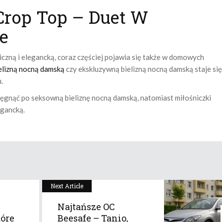
 Crop Top – Duet W
e
iczną i elegancką, coraz częściej pojawia się także w domowych
elizną nocną damską
czy ekskluzywną bielizną nocną damską staje się
.
ięgnąć po seksowną bieliznę nocną damską, natomiast miłośniczki
egancką.
Next Article
Najtańsze OC
tóre
Beesafe – Tanio,