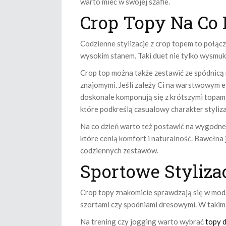
warto mieć w swojej szafie.
Crop Topy Na Co 
Codzienne stylizacje z crop topem to połącz
wysokim stanem. Taki duet nie tylko wysmukla
Crop top można także zestawić ze spódnicą mi
znajomymi. Jeśli zależy Ci na warstwowym 
doskonale komponują się z krótszymi topami
które podkreślą casualowy charakter styliza
Na co dzień warto też postawić na wygodne
które cenią komfort i naturalność. Bawełna 
codziennych zestawów.
Sportowe Styliza
Crop topy znakomicie sprawdzają się w modz
szortami czy spodniami dresowymi. W takim
Na trening czy jogging warto wybrać
topy 