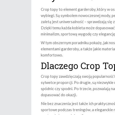
Crop topy to element garderoby, który w os
wybiegi. Są symbolem nowoczesnej mody, pe
zaletą jest uniwersalność – sprawdzają się 
Dzięki temu każda kobieta może dopasować je
minimalizm, sportową wygodę czy elegancję
W tym obszernym poradniku pokażę, jak nosić
elementami garderoby, a także jakie materiał
komfortowo.
Dlaczego Crop To
Crop topy zawdzięczają swoją popularność ki
sylwetce proporcji. Po drugie, są niezwykle
spódnic czy spodni. Po trzecie, pozwalają n
dopasować do okazji.
Nie bez znaczenia jest także ich praktyczn
sportowe podczas treningów, a eleganckie n