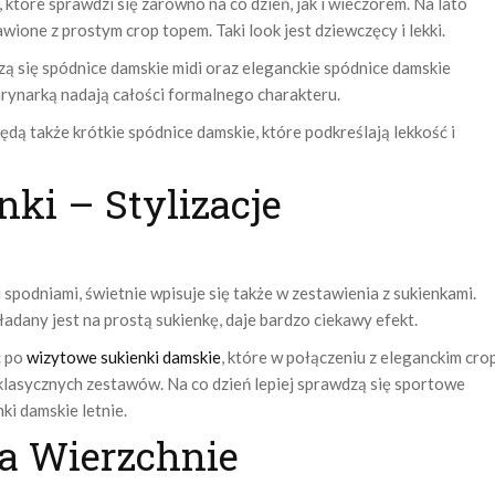
 które sprawdzi się zarówno na co dzień, jak i wieczorem. Na lato
wione z prostym crop topem. Taki look jest dziewczęcy i lekki.
ą się spódnice damskie midi oraz eleganckie spódnice damskie
arynarką nadają całości formalnego charakteru.
 także krótkie spódnice damskie, które podkreślają lekkość i
ki – Stylizacje
 spodniami, świetnie wpisuje się także w zestawienia z sukienkami.
ładany jest na prostą sukienkę, daje bardzo ciekawy efekt.
ć po
wizytowe sukienki damskie
, które w połączeniu z eleganckim cro
klasycznych zestawów. Na co dzień lepiej sprawdzą się sportowe
ki damskie letnie.
ia Wierzchnie