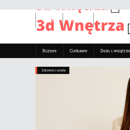
Biznes
Ciekawe
Dom i wnętrz
Biznes
Ciekawe
Dom i wnętrz
Zdrowie i uroda