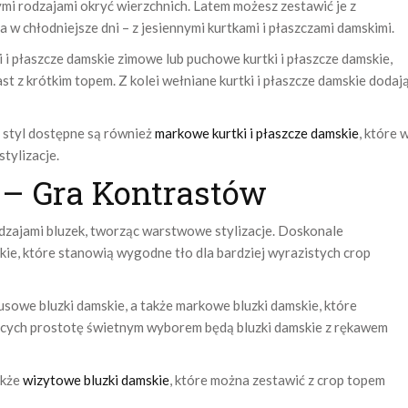
ymi rodzajami okryć wierzchnich. Latem możesz zestawić je z
 w chłodniejsze dni – z jesiennymi kurtkami i płaszczami damskimi.
 i płaszcze damskie zimowe lub puchowe kurtki i płaszcze damskie,
st z krótkim topem. Z kolei wełniane kurtki i płaszcze damskie dodaj
 styl dostępne są również
markowe kurtki i płaszcze damskie
, które 
tylizacje.
i – Gra Kontrastów
dzajami bluzek, tworząc warstwowe stylizacje. Doskonale
kie, które stanowią wygodne tło dla bardziej wyrazistych crop
sowe bluzki damskie, a także markowe bluzki damskie, które
eniących prostotę świetnym wyborem będą bluzki damskie z rękawem
akże
wizytowe bluzki damskie
, które można zestawić z crop topem