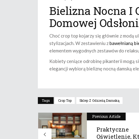
Bielizna Nocna I
Domowej Odsłoni
Choć crop top kojarzy się głównie z modą ul
stylizacjach. W zestawieniu z
bawełnianą bi
elementem wygodnych zestawów do relaksu
Kobiety ceniące odrobinę pikanterii mogą s
elegancji wybiorą bieliznę nocną damską el
Tags
Crop Top
Sklep Z Odzieżą Damską
Previous Article
Praktyczne
Oświetlenie, K