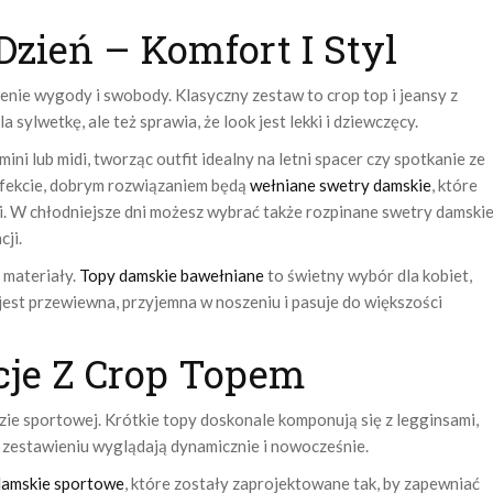
Dzień – Komfort I Styl
enie wygody i swobody. Klasyczny zestaw to crop top i jeansy z
 sylwetkę, ale też sprawia, że look jest lekki i dziewczęcy.
ni lub midi, tworząc outfit idealny na letni spacer czy spotkanie ze
efekcie, dobrym rozwiązaniem będą
wełniane swetry damskie
, które
. W chłodniejsze dni możesz wybrać także rozpinane swetry damskie
cji.
 materiały.
Topy damskie bawełniane
to świetny wybór dla kobiet,
jest przewiewna, przyjemna w noszeniu i pasuje do większości
cje Z Crop Topem
ie sportowej. Krótkie topy doskonale komponują się z legginsami,
 zestawieniu wyglądają dynamicznie i nowocześnie.
damskie sportowe
, które zostały zaprojektowane tak, by zapewniać