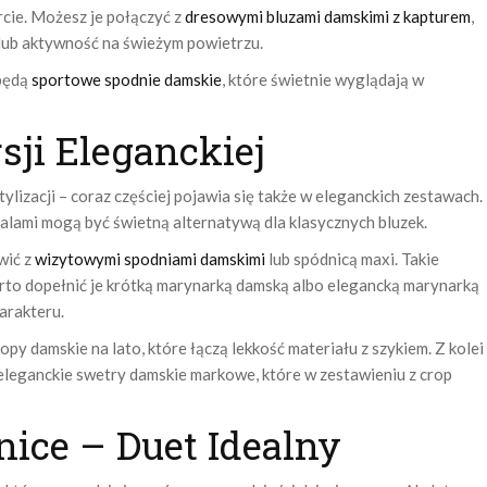
cie. Możesz je połączyć z
dresowymi bluzami damskimi z kapturem
,
 lub aktywność na świeżym powietrzu.
 będą
sportowe spodnie damskie
, które świetnie wyglądają w
ji Eleganckiej
ylizacji – coraz częściej pojawia się także w eleganckich zestawach.
alami mogą być świetną alternatywą dla klasycznych bluzek.
wić z
wizytowymi spodniami damskimi
lub spódnicą maxi. Takie
rto dopełnić je krótką marynarką damską albo elegancką marynarką
arakteru.
y damskie na lato, które łączą lekkość materiału z szykiem. Z kolei
eleganckie swetry damskie markowe, które w zestawieniu z crop
nice – Duet Idealny