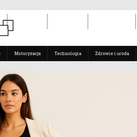
e
Motoryzacja
Technologia
Zdrowie i uroda
e
Motoryzacja
Technologia
Zdrowie i uroda