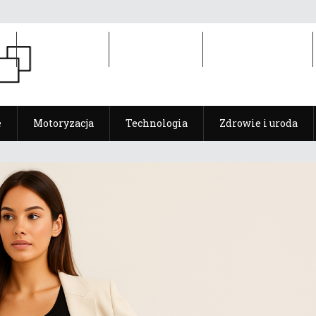
e
Motoryzacja
Technologia
Zdrowie i uroda
e
Motoryzacja
Technologia
Zdrowie i uroda