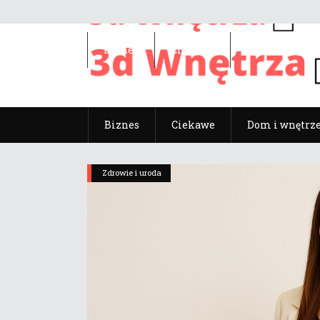
Biznes
Ciekawe
Dom i wnętrz
Biznes
Ciekawe
Dom i wnętrz
Zdrowie i uroda