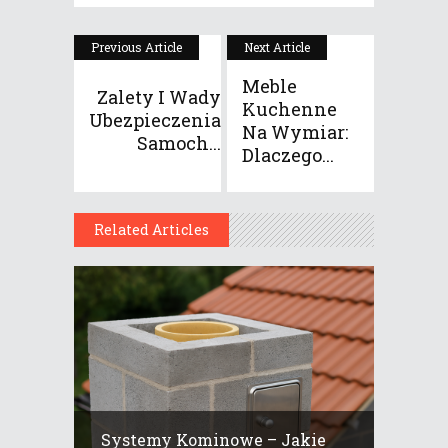
Previous Article
Next Article
Meble
Zalety I Wady
Kuchenne
Ubezpieczenia
Na Wymiar:
Samoch...
Dlaczego...
Related Articles
Systemy Kominowe – Jakie