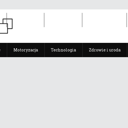
e
Motoryzacja
Technologia
Zdrowie i uroda
e
Motoryzacja
Technologia
Zdrowie i uroda