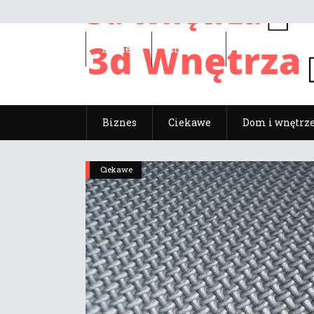
Biznes
Ciekawe
Dom i wnętrz
Biznes
Ciekawe
Dom i wnętrz
Ciekawe