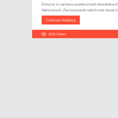
Dotyczy to zarówno pomieszczeń mieszkalnych,
fabrycznych. Zastosowanie takich mat niesie bo
Continue Reading
4133
Views