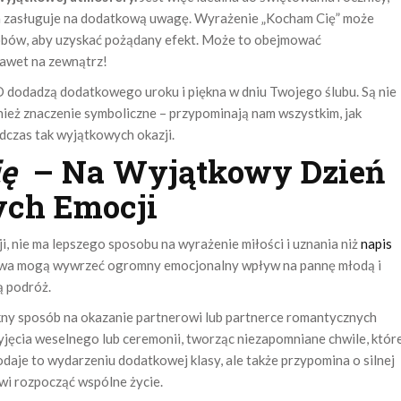
óra zasługuje na dodatkową uwagę. Wyrażenie „Kocham Cię” może
sobów, aby uzyskać pożądany efekt. Może to obejmować
 nawet na zewnątrz!
ED dodadzą dodatkowego uroku i piękna w dniu Twojego ślubu. Są nie
wnież znaczenie symboliczne – przypominają nam wszystkim, jak
czas tak wyjątkowych okazji.
ę
– Na Wyjątkowy Dzień
ych Emocji
ji, nie ma lepszego sposobu na wyrażenie miłości i uznania niż
napis
 słowa mogą wywrzeć ogromny emocjonalny wpływ na pannę młodą i
ą podróż.
kny sposób na okazanie partnerowi lub partnerce romantycznych
jęcia weselnego lub ceremonii, tworząc niezapomniane chwile, któr
daje to wydarzeniu dodatkowej klasy, ale także przypomina o silnej
owi rozpocząć wspólne życie.