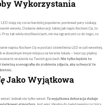
oby Wykorzystania
ED stają się coraz bardziej popularne, ponieważ pary szukają
oim weselu. Dodanie dekoracji, takiej jak napis
Kocham Cię
, to
 Przy tak wielu możliwościach, nie ma ograniczeń co do tego, co
zanie napisu
Kocham Cię
w postaci oświetlenia LED w sali weselnej.
b w dowolnym innym miejscu na terenie lokalu – tworząc piękny
iezatarte wrażenie na Twoich gościach.
Nie tylko będzie to
 świetną scenografię do zrobienia zdjęcia, aby uchwycić te
bietnic.
ę
Jako Wyjątkowa
wesel. Jednak nie tylko wesel.
Ta wyjątkowa dekoracja dodaje
wyjątkowej atmosfery.
Jest więc idealna do świętowania rocznicy,