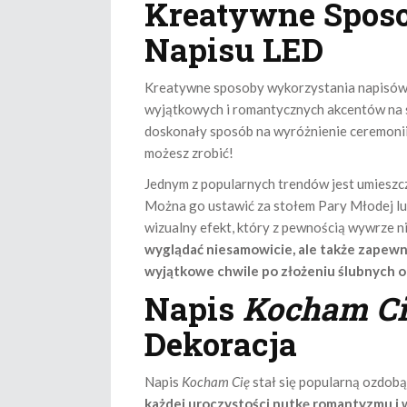
Kreatywne Spos
Napisu LED
Kreatywne sposoby wykorzystania napisów L
wyjątkowych i romantycznych akcentów na sw
doskonały sposób na wyróżnienie ceremonii.
możesz zrobić!
Jednym z popularnych trendów jest umieszc
Można go ustawić za stołem Pary Młodej lu
wizualny efekt, który z pewnością wywrze n
wyglądać niesamowicie, ale także zapewni
wyjątkowe chwile po złożeniu ślubnych o
Napis
Kocham Ci
Dekoracja
Napis
Kocham Cię
stał się popularną ozdobą 
każdej uroczystości nutkę romantyzmu i 