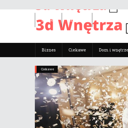
Biznes
Ciekawe
Dom i wnętrz
Biznes
Ciekawe
Dom i wnętrz
Ciekawe