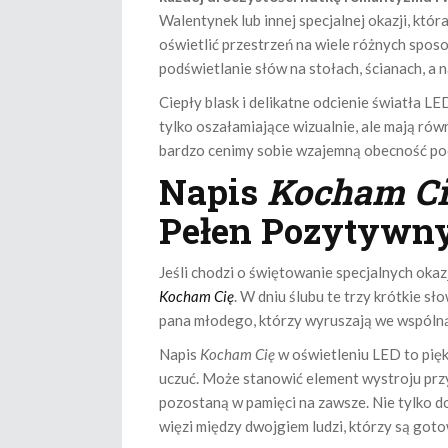
Walentynek lub innej specjalnej okazji, kt
oświetlić przestrzeń na wiele różnych spo
podświetlanie słów na stołach, ścianach, a
Ciepły blask i delikatne odcienie światła L
tylko oszałamiające wizualnie, ale mają ró
bardzo cenimy sobie wzajemną obecność pod
Napis
Kocham Ci
Pełen Pozytywn
Jeśli chodzi o świętowanie specjalnych okaz
Kocham Cię
. W dniu ślubu te trzy krótkie
pana młodego, którzy wyruszają we wspóln
Napis
Kocham Cię
w oświetleniu LED to pię
uczuć. Może stanowić element wystroju przy
pozostaną w pamięci na zawsze. Nie tylko do
więzi między dwojgiem ludzi, którzy są got